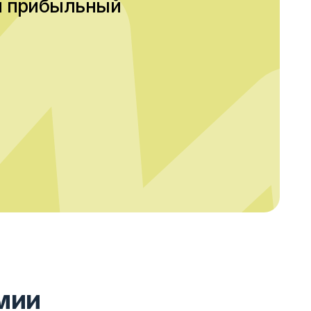
т, созданный на основе более
несе Европы. Академия
дов и переводит европейские
и применимый формат для
их странах СНГ.
ксперт с 20-летним опытом
 материала. С 2010 года Анна
ермерам выстраивать работу
ть современные технологии
естные условия. Создание
ультативной и образовательной
и Европы доступны гораздо шире.
в Европе
•
1000+ обученных