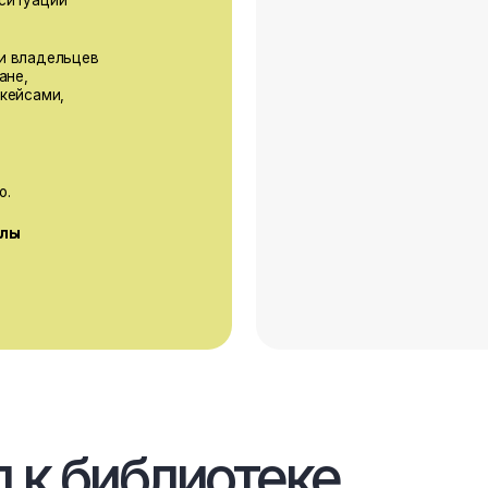
 библиотеке
я: как
лантацию
земляники /