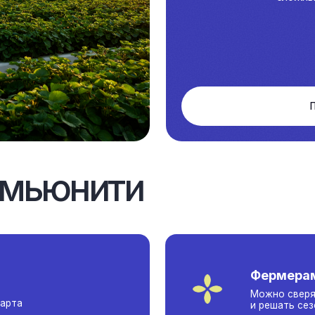
Присоединиться
ьюнити
Фермерам и ИП с опы
Можно сверяться по уходу,
и решать сезонные вопросы
Владельцам тепличн