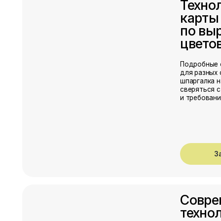
Современ
технологи
и цветово
производс
Обзор решений, кот
используют хозяйст
освещение, климат-
методы защиты, пр
повышающие урожа
стабильность.
Забрать 