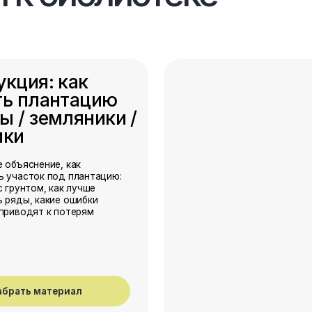
ение, как
к под плантацию:
м, как лучше
какие ошибки
т к потерям
материал
артнёрских
ов
иков
ных питомников
и можно
. Это ориентир,
время и снижает
посадочного