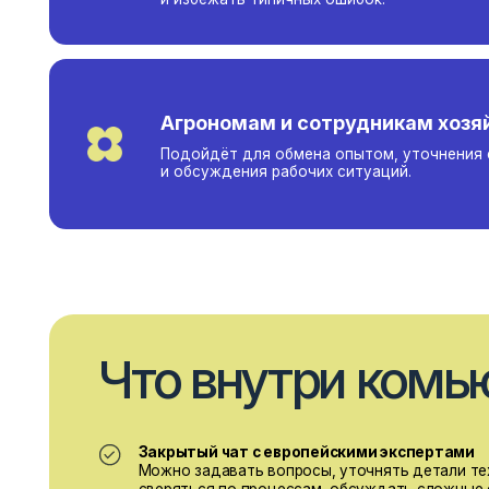
Агрономам и сотрудникам хозяйств
Подойдёт для обмена опытом, уточнения схем
и обсуждения рабочих ситуаций.
Что внутри комьюн
Закрытый чат с европейскими экспертами
Можно задавать вопросы, уточнять детали технологи
сверяться по процессам, обсуждать сложные ситуаци
по выращиванию.
Обмен опытом с коллегами
Сообщество состоит из фермеров, агрономов и владе
хозяйств, которые работают в России, Казахстане,
Белоруссии, Европе. Люди делятся реальными кейсами
находками и решениями.
Поддержка в течение сезона
Периодически разбираются вопросы по уходу,