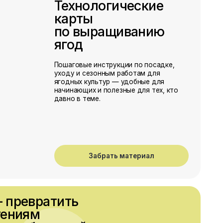
тить
льный