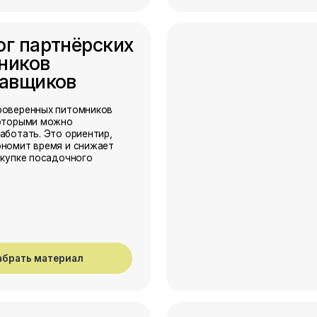
материал
ческие
иванию
осадки и ухода
 Это удобная
, чтобы быстро
и, сроками
тений.
материал