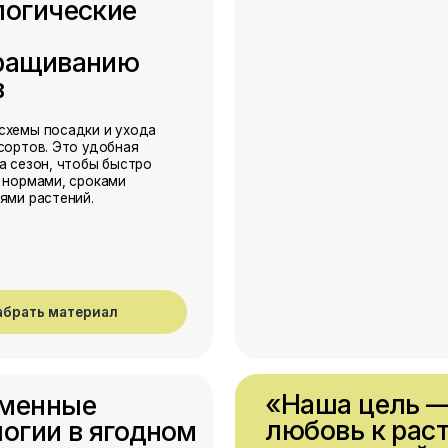
«Наша цель — превра
ные
любовь к растениям
и в ягодном
в системный и прибы
дческом
бизнес»
тве
орые сегодня
ва Европы:
контроль,
иемы,
йность и
материал
Анна Крузо