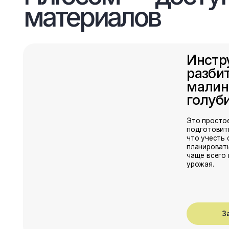
Это простое объясн
подготовить участо
что учесть с грунто
планировать ряды, 
чаще всего приводя
урожая.
Забрать 
Каталог п
питомник
и поставщ
Подборка проверен
Европы, с которым
безопасно работать
который экономит 
риски при закупке 
материала.