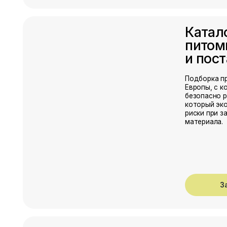
Забрать 
Технологи
карты
по выращ
цветов
Подробные схемы п
для разных сортов.
шпаргалка на сезон
сверяться с нормам
и требованиями рас
Забрать 