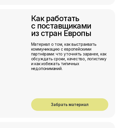
Забрать материал
Технологические
карты
по выращиванию
ягод
Пошаговые инструкции по посадке,
уходу и сезонным работам для
ягодных культур — удобные для
начинающих и полезные для тех, кто
давно в теме.
Забрать материал