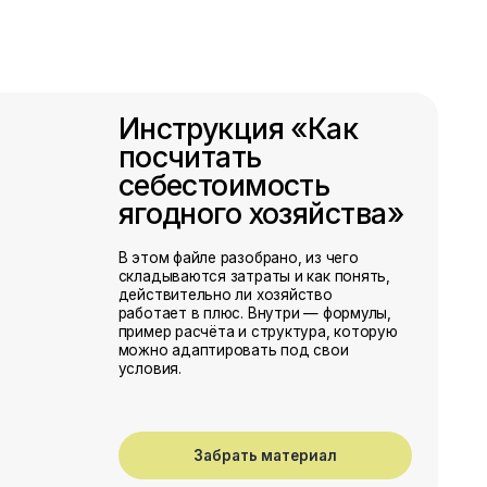
В этом файле разобрано, из чего
складываются затраты и как понять,
действительно ли хозяйство
работает в плюс. Внутри — формулы,
пример расчёта и структура, которую
можно адаптировать под свои
условия.
Забрать материал
Как работать
с поставщиками
из стран Европы
Материал о том, как выстраивать
коммуникацию с европейскими
партнёрами: что уточнять заранее, как
обсуждать сроки, качество, логистику
и как избежать типичных
недопониманий.