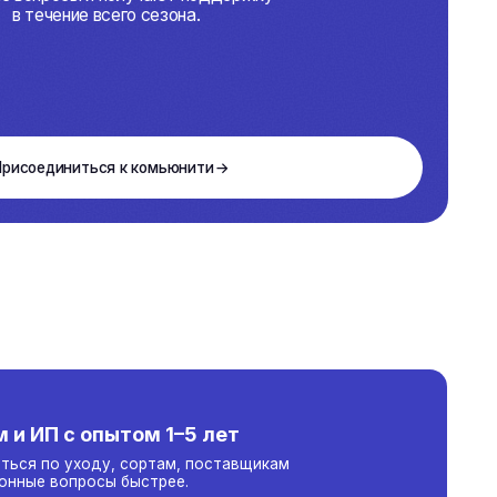
 к комьюнити
том 1–5 лет
 сортам, поставщикам
 быстрее.
ых комплексов