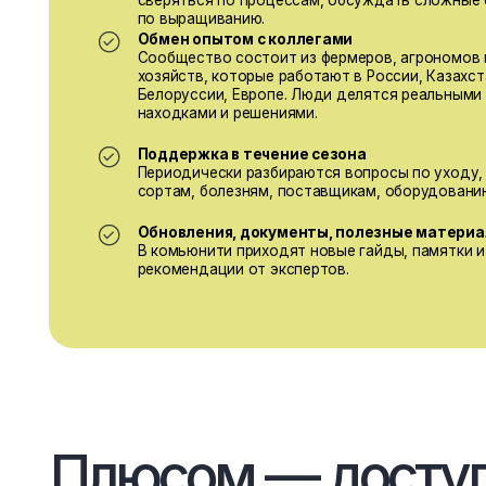
сортам, болезням, поставщикам, оборудованию.
Обновления, документы, полезные материалы
В комьюнити приходят новые гайды, памятки и
рекомендации от экспертов.
Плюсом — доступ к
материалов
Инструкци
разбить п
малины / 
голубики