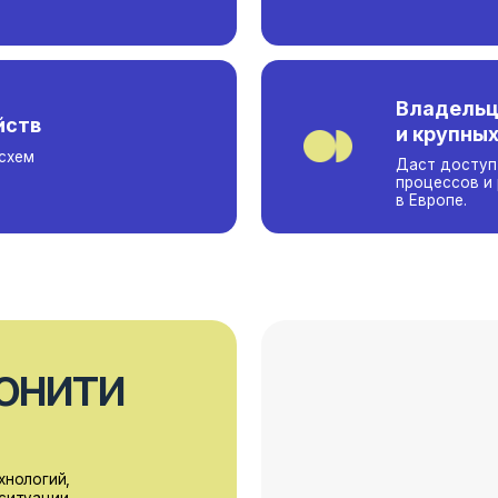
и крупных хозяйств
Даст доступ к обсуждению 
процессов и решений, кото
в Европе.
ити
й,
и
льцев
,