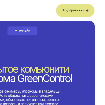
Подобрать курс
айн
комьюнити
eenControl
грономы и владельцы
 с европейскими
ются опытом, решают
олучают поддержку
го сезона.