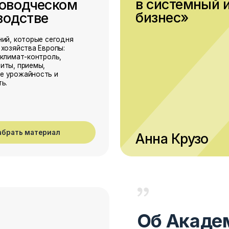
Об Академии
GreenControl Agro Academy
— проек
чем 15 лет практики работы в агробиз
объединяет специалистов из Нидерлан
технологии выращивания на понятный 
хозяйств в России, Казахстане и друг
Академию основала Анна Крузо
— э
в садоводстве и экспорте посадочного
работает в Нидерландах, помогает ф
с европейскими поставщиками, внедря
выращивания и адаптировать их под м
Академии стало продолжением её конс
деятельности: теперь лучшие практик
15+ лет в агробизнесе
•
40+ проектов 
специалистов
•
4 языка общения