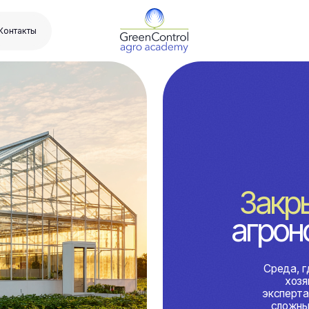
онл
Закрытое 
агронома Gr
Среда, где фермеры, а
хозяйств общаются
экспертами, обменива
сложные вопросы и п
в течение все