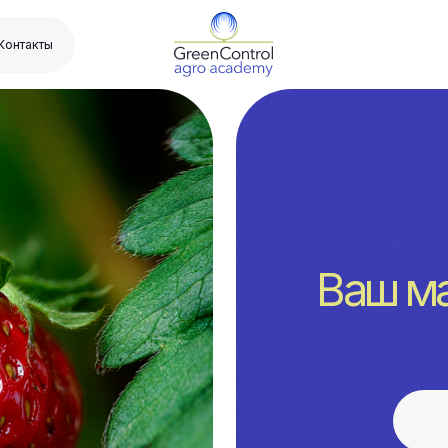
онл
Спас
Ваш материа
Скачать фай