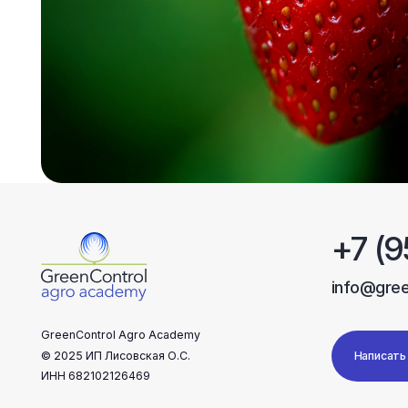
+7 (959)
info@greencontr
GreenControl Agro Academy
© 2025 ИП Лисовская О.С.
Написать в Telegr
ИНН 682102126469