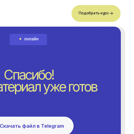
Подобрать курс
айн
ибо!
л уже готов
л в Telegram