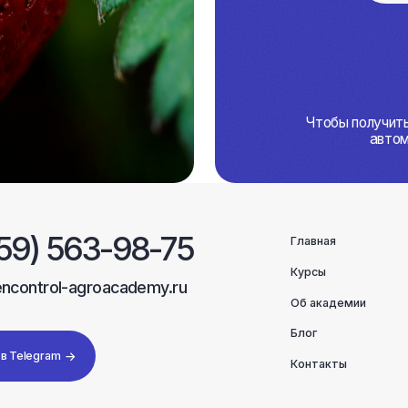
Чтобы получить PDF-файл, пер
автоматически выда
 563-98-75
Главная
Курсы
ol-agroacademy.ru
Об академии
Блог
am
Контакты